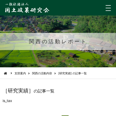
メ
ニ
ュ
ー
関西の活動レポート
支部案内
関西の活動内容
[研究実績] の記事一覧
［研究実績］
の記事一覧
is_tax