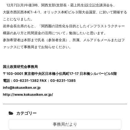
12月7日(月)午後3時、関西支部(支部長・霜上民生)設立記念講演会を、
大阪市西区西本町1-4-1、オリックス本町ビル３階大会議室、に於いて開催する
ことになりました。
岩井会長出席のもと、「関西圏の活性化を目的としたインフラストラクチャー
構築のあり方と民間資金の活用について」勉強したいと思います。
参加希望者は本部まで氏名（参加者全員）、所属、メルアドをメールまたはフ
ァックスにて事務局までお知らせください。
国土政策研究会事務局
〒103-0001 東京都中央区日本橋小伝馬町17-17 日本橋シルバービル5階
電話：03-6231-1382 FAX：03-6231-1385
info@kokuseiken.or.jp
http://www.kokuseiken.or.jp/
カテゴリー
事務局だより