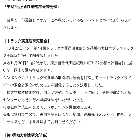
「第3回地方創生研究部会等開催」
前号と一部重複しますが、この秋のいろいろなイベントについてお知らせい
たします。
【トラック実運送研究部会】
10月27日（火）第44回トラック実運送研究部会を品川の大日本プラスチック
ス会議室に於いて開催致しました。
来る11月30日午後2時から、東京都千代田区紀尾井町3-32の都市計画会館に於
いて、国土交通省後援のもと、
シンポジウム「トラック実運送の取引環境改善を目指して――トラックドライ
バーの安全と安心のために」を開催することを決定しました。
一橋大学根本敏則教授、国土交通省、全日本トラック協会、交通事故総合分析
センターからそれぞれ基調講演をいただいたあと、
松浪健四郎先生を交えてシンポジウムを開催致します。
参加は無料ですので、参加希望者は氏名、所属、連絡先（メルアド、携帯、フ
ァックスなど）を事務局までお知らせください。
【第3回地方創生研究部会】