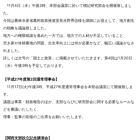
11月4日（水）午後3時、本部会議室に於いて標記研究部会を開催致しまし
た。
今回は農林水産省農村政策推進室長水野秀信様を講師にお迎えして、地方創生
の戦略を議論致しました。
地方への権限移譲を進めた一方では、地方での人材が不足していること、
空き家や休耕農地の問題、出生率向上には何が必要かなど、幅広い議論がなさ
れました。
詳しくは次号の「国土と政策」に掲載させていただきます。第4回は1月20日
（水）午後3時を予定しております。
【平成27年度第2回通常理事会】
11月17日(火)午後3時、平成27年度通常理事会を本部会議室にて開催致しま
す。
議題は事業・財政報告のほか、支部ならびに研究部会に関する必要なルールな
どを審議いたしたく、
理事・監事の皆様のご出席をお願いいたします。
【関西支部設立記念講演会】