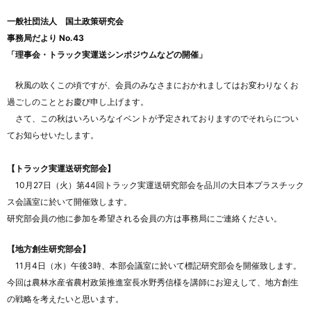
一般社団法人 国土政策研究会
事務局だより No.43
「理事会・トラック実運送シンポジウムなどの開催」
秋風の吹くこの頃ですが、会員のみなさまにおかれましてはお変わりなくお
過ごしのこととお慶び申し上げます。
さて、この秋はいろいろなイベントが予定されておりますのでそれらについ
てお知らせいたします。
【トラック実運送研究部会】
10月27日（火）第44回トラック実運送研究部会を品川の大日本プラスチック
ス会議室に於いて開催致します。
研究部会員の他に参加を希望される会員の方は事務局にご連絡ください。
【地方創生研究部会】
11月4日（水）午後3時、本部会議室に於いて標記研究部会を開催致します。
今回は農林水産省農村政策推進室長水野秀信様を講師にお迎えして、地方創生
の戦略を考えたいと思います。