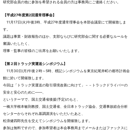
研究部会員の他に参加を希望される会員の方は事務局にご連絡ください。
【平成27年度第2回通常理事会】
11月17日(火)午後3時、平成27年度通常理事会を本部会議室にて開催致しま
す。
議題は事業・財政報告のほか、支部ならびに研究部会に関する必要なルールを
審議いたしたく、
理事・監事の皆様のご出席をお願いいたします。
【第２回トラック実運送シンポジウム】
11月30日(月)午後２時～5時、標記シンポジウムを東京紀尾井町の都市計画会
館に於いて開催致します。
今回は「トラック実運送の取引環境改善に向けて」－－トラックドライバーの
安全と安心のために――、
というテーマで、国土交通省後援(予定)のもと、
一橋大学根本敏則教授、国土交通省、全日本トラック協会、交通事故総合分析
センターからそれぞれ基調講演をいただいたあと、
松浪健四郎先生を交えてシンポジウムを開催致します。
参加は無料ですので、参加希望者は本会事務局までメールまたはファックスに