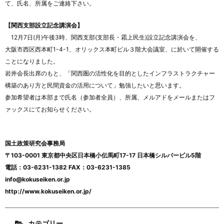
て、氏名、所属をご連絡下さい。
【関西支部設立記念講演会】
12月7日(月)午後3時、関西支部(支部長・霜上民生)設立記念講演会を、
大阪市西区西本町1-4-1、オリックス本町ビル３階大会議室、に於いて開催する
ことになりました。
岩井会長出席のもと、「関西圏の活性化を目的としたインフラストラクチャー
構築のあり方と民間資金の活用について」勉強したいと思います。
参加希望者は本部まで氏名（参加者全員）、所属、メルアドをメールまたはフ
ァックスにてお知らせください。
国土政策研究会事務局
〒103-0001 東京都中央区日本橋小伝馬町17-17 日本橋シルバービル5階
電話：03-6231-1382 FAX：03-6231-1385
info@kokuseiken.or.jp
http://www.kokuseiken.or.jp/
カテゴリー